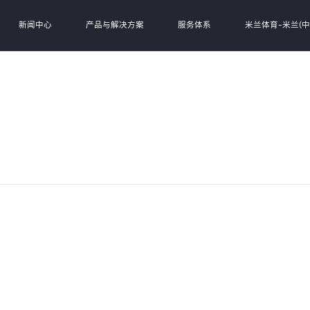
新闻中心
产品与解决方案
服务体系
米兰体育-米兰(中