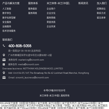
产品与解决方案
服务体系
米兰体育-米兰(中国),
新闻资讯
加入我们
人工智能
服务级别
企业简介
招聘岗位
数字孪生
服务网络
企业文化
联系方式
数字化转型解
服务网络
留言表单
安全服务
荣誉资质
运维服务
企业风采
技术咨询服务
联系我们
400-808-5058
周一到周五9:30-18:00 (北京时间）
广州市黄埔区科学大道18号芯大厦B2栋1-2层
商务合作: marketing@sinontt.com
媒体合作: media@sinontt.com
Overseas business: NETTHINK HOLDINGS(HK)CO.,LIMITED
Add: Unit 04-05, 16F, The Broadway No.54-62 Lockhart Road,
Wanchai, HongKong
Email: sinontt_business@sinontt.com
© 粤ICP备20035220号
米兰体育-米兰(中国), 版权所有
MILAN米兰体育·(中国)官方网站
|
米兰体育-米兰(中国)
|
米兰官方开户-米兰milan(中国)
|
米兰
·(milan)中国官方网站
|
米兰开户中国官方网站
|
米兰体育「中国」米兰官方网站-MILAN
|
米兰网页
版·官方端在线-米兰MiLan(中国)
|
MILAN米兰体育·(中国)官方网站
|
米兰体育-米兰(中国)官网
|