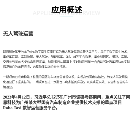
应用概述
APPLICATION OVERVIEW
无人驾驶运营
网思科技基于MetaTwins数字孪生底座打造的无人驾驶车辆运营仿真平台，采用了数字孪生技术，
集成车联网、车路协同、无人驾驶、智能派车、GIS、AI等平台数据，集中对园区、道路、车辆、
交通参与者的各类信息进行采集，监测者可从屏幕上 实时监测到每一台自动驾驶汽车周边的实际
情况和它的运行情况，远程确保车辆的安全行驶。
一期项目已成功构建了稳固的园区与车辆运营管理体系，实现高效调度与监控，为无人驾驶规模
化运营打下坚实基础。二期项目也进一步融合L3级别自动驾驶，以实现更高效、安全和智能的车
辆运营。
2023年4月12日，习近平总书记在广州市调研考察期间，重点关注了网
思科技为广州某大型国有汽车制造企业提供技术支撑的重点项目——
Robo Taxi 数智运营服务平台。