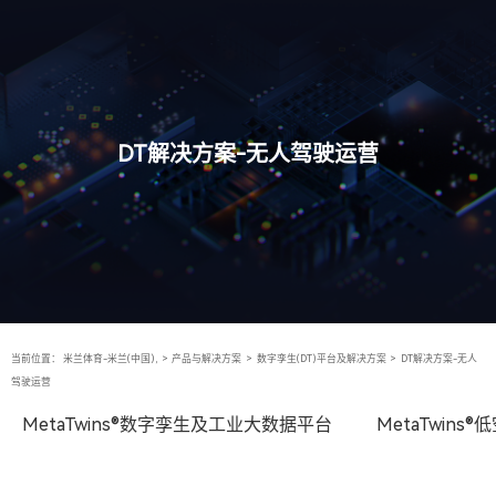
DT解决方案-无人驾驶运营
当前位置：
米兰体育-米兰(中国),
>
产品与解决方案
>
数字孪生(DT)平台及解决方案
>
DT解决方案-无人
驾驶运营
MetaTwins®数字孪生及工业大数据平台
MetaTwin