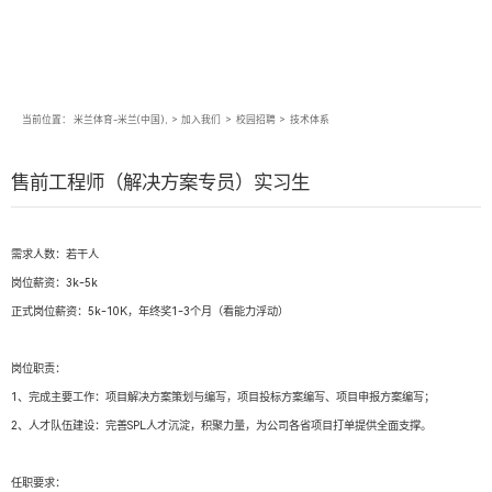
当前位置：
米兰体育-米兰(中国),
>
加入我们
>
校园招聘
>
技术体系
售前工程师（解决方案专员）实习生
需求人数：若干人
岗位薪资：3k-5k
正式岗位薪资：5k-10K，年终奖1-3个月（看能力浮动）
岗位职责：
1、完成主要工作：项目解决方案策划与编写，项目投标方案编写、项目申报方案编写；
2、人才队伍建设：完善SPL人才沉淀，积聚力量，为公司各省项目打单提供全面支撑。
任职要求：